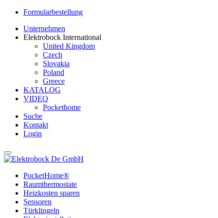
Formularbestellung
Unternehmen
Elektrobock International
United Kingdom
Czech
Slovakia
Poland
Greece
KATALOG
VIDEO
Pockethome
Suche
Kontakt
Login
PocketHome®
Raum­thermostate
Heizkosten sparen
Sensoren
Türk­lingeln